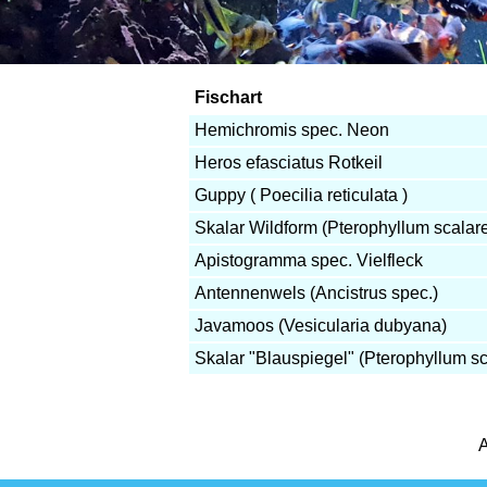
Fischart
Hemichromis spec. Neon
Heros efasciatus Rotkeil
Guppy ( Poecilia reticulata )
Skalar Wildform (Pterophyllum scalar
Apistogramma spec. Vielfleck
Antennenwels (Ancistrus spec.)
Javamoos (Vesicularia dubyana)
Skalar "Blauspiegel" (Pterophyllum sc
A