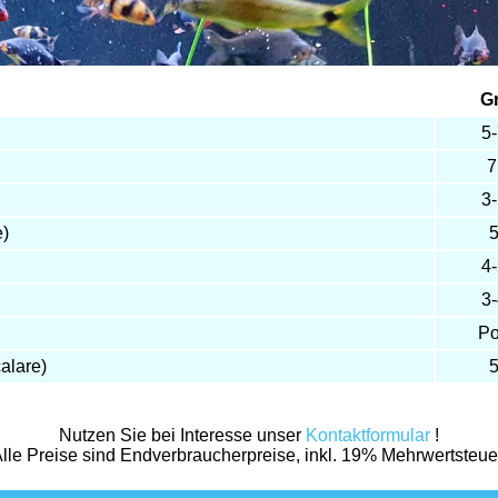
G
5
7
3
e)
4
3
Po
alare)
Nutzen Sie bei Interesse unser
Kontaktformular
!
lle Preise sind Endverbraucherpreise, inkl. 19% Mehrwertsteue